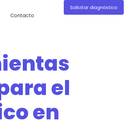
Solicitar diagnóstico
Contacto
ientas
para el
ico en