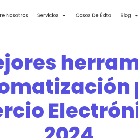
re Nosotros
Servicios
Casos De Éxito
Blog
ejores herram
omatización 
cio Electrón
2024