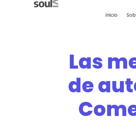
Inicio
Sob
Las m
de aut
Comer