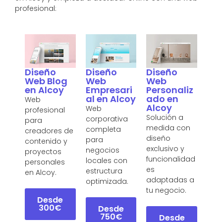
profesional:
Diseño
Diseño
Diseño
Web Blog
Web
Web
en Alcoy
Empresari
Personaliz
al en Alcoy
ado en
Web
Alcoy
Web
profesional
Solución a
corporativa
para
medida con
completa
creadores de
diseño
para
contenido y
exclusivo y
negocios
proyectos
funcionalidad
locales con
personales
es
estructura
en Alcoy.
adaptadas a
optimizada.
tu negocio.
Desde
300€
Desde
750€
Desde