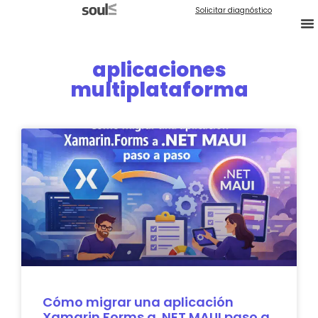
Solicitar diagnóstico
aplicaciones
multiplataforma
Cómo migrar una aplicación
Xamarin.Forms a .NET MAUI paso a