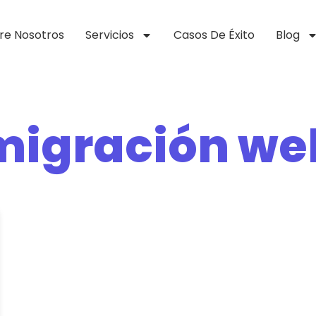
re Nosotros
Servicios
Casos De Éxito
Blog
migración we