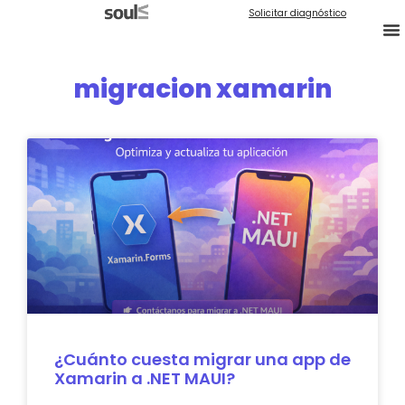
Solicitar diagnóstico
migracion xamarin
¿Cuánto cuesta migrar una app de
Xamarin a .NET MAUI?